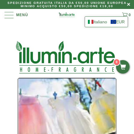
SPEDIZIONE GRATUITA ITALIA DA €50,00 UNIONE EUROPEA
MINIMO ACQUISTO €50,00 SPEDIZIONE €18,00
MENÙ
0
Italiano
EUR
0