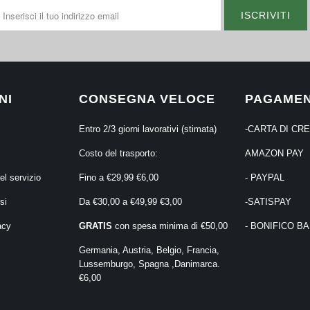
NI
CONSEGNA VELOCE
PAGAMEN
Entro 2/3 giorni lavorativi (stimata)
-CARTA DI CR
Costo del trasporto:
AMAZON PAY
el servizio
Fino a €29,99 €6,00
- PAYPAL
si
Da €30,00 a €49,99 €3,00
-SATISPAY
acy
GRATIS
con spesa minima di €50,00
- BONIFICO B
Germania, Austria, Belgio, Francia,
Lussemburgo, Spagna ,Danimarca.
€6,00
⠀⠀⠀⠀⠀⠀⠀⠀⠀⠀⠀