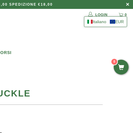
,00 SPEDIZIONE €18,00
LOGIN
0
Italiano
EUR
BORSI
0
UCKLE