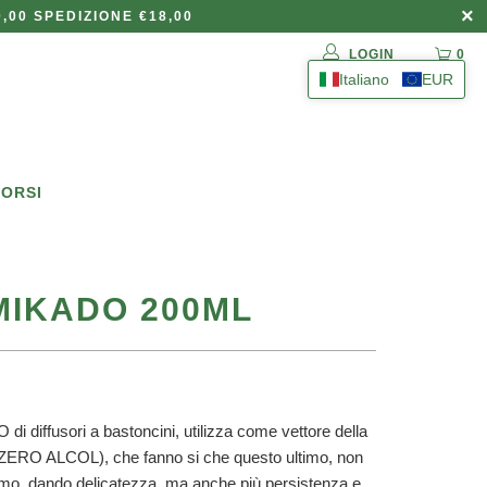
,00 SPEDIZIONE €18,00
LOGIN
0
Italiano
EUR
BORSI
MIKADO 200ML
di diffusori a bastoncini, utilizza come vettore della
i,(ZERO ALCOL), che fanno si che questo ultimo, non
fumo, dando delicatezza, ma anche più persistenza e