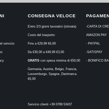
NI
CONSEGNA VELOCE
PAGAMEN
Entro 2/3 giorni lavorativi (stimata)
-CARTA DI CR
Costo del trasporto:
AMAZON PAY
el servizio
Fino a €29,99 €6,00
- PAYPAL
si
Da €30,00 a €49,99 €3,00
-SATISPAY
acy
GRATIS
con spesa minima di €50,00
- BONIFICO B
Germania, Austria, Belgio, Francia,
Lussemburgo, Spagna ,Danimarca.
€6,00
⠀⠀⠀⠀⠀⠀⠀⠀⠀⠀⠀
⠀⠀⠀⠀⠀⠀⠀⠀⠀⠀⠀
Servizio clienti +39 0789 53437