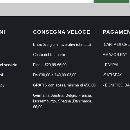
NI
CONSEGNA VELOCE
PAGAMEN
Entro 2/3 giorni lavorativi (stimata)
-CARTA DI CR
Costo del trasporto:
AMAZON PAY
el servizio
Fino a €29,99 €6,00
- PAYPAL
si
Da €30,00 a €49,99 €3,00
-SATISPAY
acy
GRATIS
con spesa minima di €50,00
- BONIFICO B
Germania, Austria, Belgio, Francia,
Lussemburgo, Spagna ,Danimarca.
€6,00
⠀⠀⠀⠀⠀⠀⠀⠀⠀⠀⠀
⠀⠀⠀⠀⠀⠀⠀⠀⠀⠀⠀