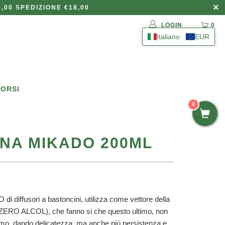
,00 SPEDIZIONE €18,00
LOGIN
0
Italiano
EUR
BORSI
0
NA MIKADO 200ML
di diffusori a bastoncini, utilizza come vettore della
i,(ZERO ALCOL), che fanno si che questo ultimo, non
fumo, dando delicatezza, ma anche più persistenza e